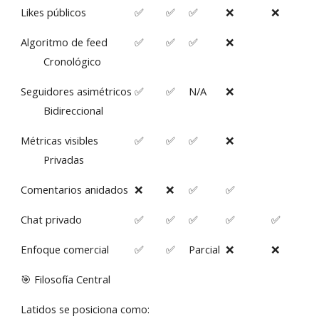
Likes públicos
✅
✅
✅
❌
❌
Algoritmo de feed
✅
✅
✅
❌
Cronológico
Seguidores asimétricos
✅
✅
N/A
❌
Bidireccional
Métricas visibles
✅
✅
✅
❌
Privadas
Comentarios anidados
❌
❌
✅
✅
Chat privado
✅
✅
✅
✅
✅
Enfoque comercial
✅
✅
Parcial
❌
❌
🎯 Filosofía Central
Latidos se posiciona como: